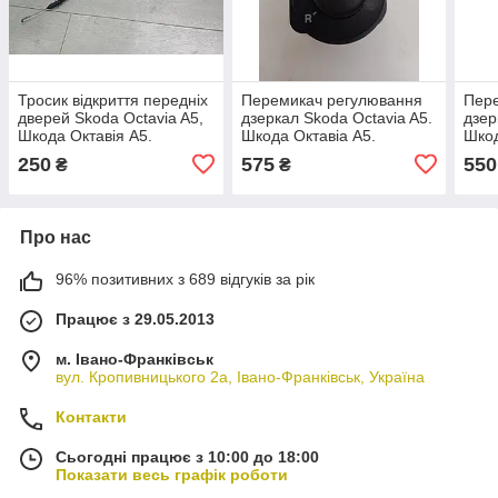
Тросик відкриття передніх
Перемикач регулювання
Пер
дверей Skoda Octavia A5,
дзеркал Skoda Octavia A5.
дзер
Шкода Октавія А5.
Шкода Октавіа А5.
Шкод
1Z0837085.
1Z1959565.
5J19
250
575
550
₴
₴
Про нас
96% позитивних з 689 відгуків за рік
Працює з 29.05.2013
м. Івано-Франківськ
вул. Кропивницького 2а, Івано-Франківськ, Україна
Контакти
Сьогодні працює з 10:00 до 18:00
Показати весь графік роботи