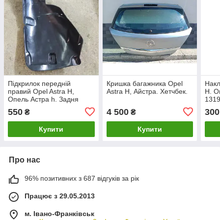
Підкрилок передній
Кришка багажника Opel
Накл
правий Opel Astra H,
Astra H, Айстра. Хетчбек.
H. О
Опель Астра h. Задня
1319
частина.
550
4 500
300
₴
₴
Купити
Купити
Про нас
96% позитивних з 687 відгуків за рік
Працює з 29.05.2013
м. Івано-Франківськ