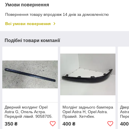
Умови повернення
Повернення товару впродовж 14 днів за домовленістю
Всі умови повернення
Подібні товари компанії
Дверний молдинг Opel
Молдінг заднього бампера
Двер
Astra G, Опель Астра.
Opel Astra H, Opel Astra.
Astr
Передній лівий. 9058705.
Правий. Хетчбек.
Пере
13122010.
905
350
400
400
₴
₴