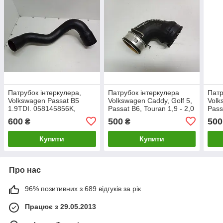
Патрубок інтеркулера,
Патрубок інтеркулера
Патр
Volkswagen Passat B5
Volkswagen Caddy, Golf 5,
Volk
1.9TDI. 058145856K,
Passat B6, Touran 1,9 - 2,0
Pass
058145856D.
TDI. 3C0145762AM.
TDI.
600
500
500
₴
₴
Купити
Купити
Про нас
96% позитивних з 689 відгуків за рік
Працює з 29.05.2013