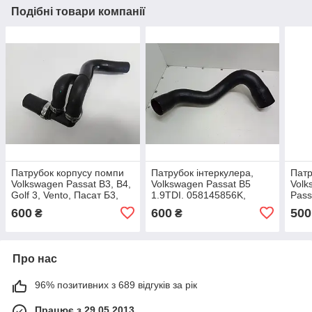
Подібні товари компанії
Патрубок корпусу помпи
Патрубок інтеркулера,
Патр
Volkswagen Passat B3, B4,
Volkswagen Passat B5
Volk
Golf 3, Vento, Пасат Б3,
1.9TDI. 058145856K,
Pass
Б4, Гольф 3, Венто.
058145856D.
1K01
600
600
500
₴
₴
Про нас
96% позитивних з 689 відгуків за рік
Працює з 29.05.2013