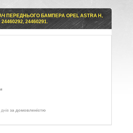
Ч ПЕРЕДНЬОГО БАМПЕРА OPEL ASTRA H,
 24460292, 24460291.
ом
 днів
за домовленістю