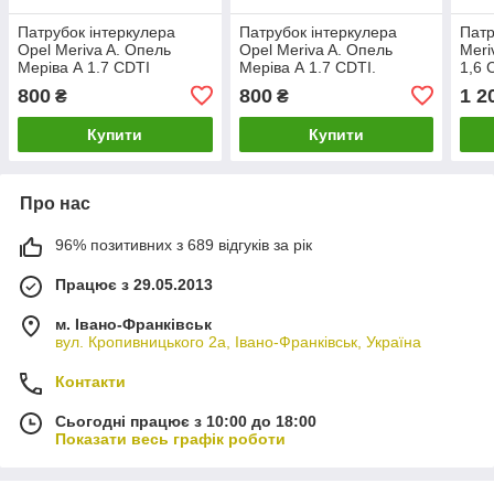
Патрубок інтеркулера
Патрубок інтеркулера
Патр
Opel Meriva A. Опель
Opel Meriva A. Опель
Meri
Меріва А 1.7 CDTI
Меріва А 1.7 CDTI.
1,6 
55351859.
93329874.
800
800
1 2
₴
₴
Купити
Купити
Про нас
96% позитивних з 689 відгуків за рік
Працює з 29.05.2013
м. Івано-Франківськ
вул. Кропивницького 2а, Івано-Франківськ, Україна
Контакти
Сьогодні працює з 10:00 до 18:00
Показати весь графік роботи