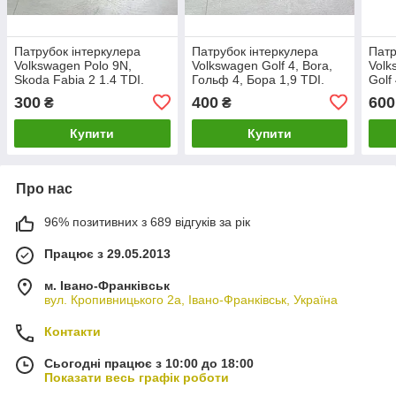
Патрубок інтеркулера
Патрубок інтеркулера
Патр
Volkswagen Polo 9N,
Volkswagen Golf 4, Bora,
Volk
Skoda Fabia 2 1.4 TDI.
Гольф 4, Бора 1,9 TDI.
Golf
Поло, Фабія.
1J0145838D.
1J0
300
400
600
₴
₴
6Q0145770AE.
Купити
Купити
Про нас
96% позитивних з 689 відгуків за рік
Працює з 29.05.2013
м. Івано-Франківськ
вул. Кропивницького 2а, Івано-Франківськ, Україна
Контакти
Сьогодні працює з 10:00 до 18:00
Показати весь графік роботи