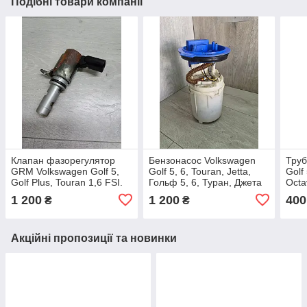
Подібні товари компанії
Клапан фазорегулятор
Бензонасос Volkswagen
Труб
GRM Volkswagen Golf 5,
Golf 5, 6, Touran, Jetta,
Golf
Golf Plus, Touran 1,6 FSI.
Гольф 5, 6, Туран, Джета
Octa
03C906455A.
1.4TSI-1.6FSI.
Тура
1 200
1 200
400
₴
₴
1K0919051AE.
03C
Акційні пропозиції та новинки