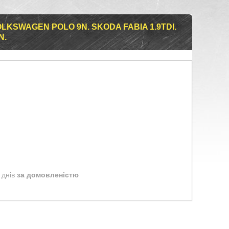
LKSWAGEN POLO 9N. SKODA FABIA 1.9TDI.
N.
 днів
за домовленістю