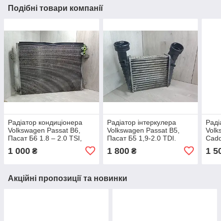
Подібні товари компанії
Радіатор кондиціонера
Радіатор інтеркулера
Раді
Volkswagen Passat B6,
Volkswagen Passat B5,
Volk
Пасат Б6 1.8 – 2.0 TSI,
Пасат Б5 1,9-2.0 TDI.
Cadd
FSI. 3C0820411R.
8D0145805C,
2,0 
1 000
1 800
1 5
₴
₴
3B0145805D.
Акційні пропозиції та новинки