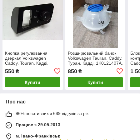
Кнопка регулювання
Розширювальний бачок
Блок
дзеркал Volkswagen
Volkswagen Tauran, Caddy.
конт
Caddy, Touran. Кадді,
Туран, Кадді. 1K0121407A.
Cadd
Туран. 1T1959552.
Тура
550
850
1 5
₴
₴
1K0
Купити
Купити
Про нас
96% позитивних з 689 відгуків за рік
Працює з 29.05.2013
м. Івано-Франківськ