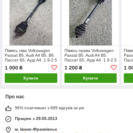
Піввісь ліва Volkswagen
Піввісь права Volkswagen
Півв
Passat B5, Audi A4 B5, B6.
Passat B5, Audi A4 B5.
Pass
Пассат Б5, Ауді А4. 1.9-2.5
Пассат Б5, Ауді А4. 1.9-2.5
Пасс
TDI. 8D0407271EF.
TDI. 5 передач.
TDI.
1 000
1 200
1 0
₴
₴
8D0407272EH.
8D0
Купити
Купити
Про нас
96% позитивних з 689 відгуків за рік
Працює з 29.05.2013
м. Івано-Франківськ