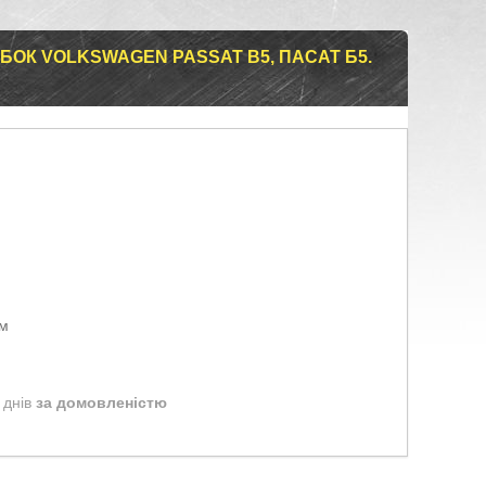
ОК VOLKSWAGEN PASSAT B5, ПАСАТ Б5.
ом
 днів
за домовленістю