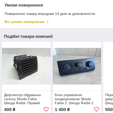
Умови повернення
Повернення товару впродовж 14 днів за домовленістю
Всі умови повернення
Подібні товари компанії
Дефлектор обдування
Блок управління
Пер
салону Skoda Fabia.
кондиціонером Skoda
дзер
Шкода Фабія. Правий.
Fabia 2. Шкода Фабія 2.
Шкод
1999 – 2007. 6Y0819702.
2007 – 2014. 5J0820045.
5J19
400
1 400
550
₴
₴