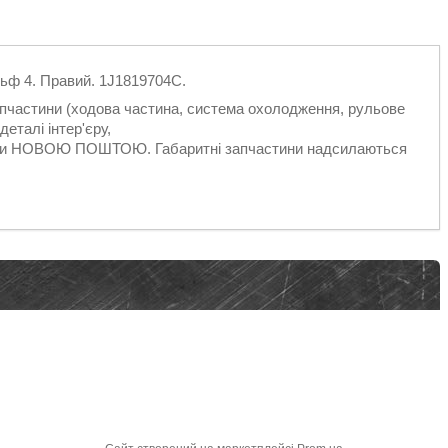
ьф 4. Правий. 1J1819704C.
запчастини (ходова частина, система охолодження, рульове
еталі інтер'єру,
ільки НОВОЮ ПОШТОЮ. Габаритні запчастини надсилаються