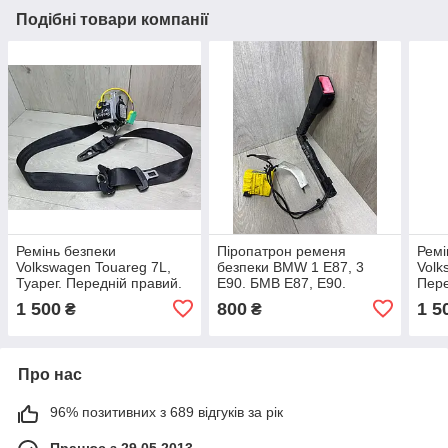
Подібні товари компанії
Ремінь безпеки
Піропатрон ременя
Ремі
Volkswagen Touareg 7L,
безпеки BMW 1 E87, 3
Volk
Туарег. Передній правий.
E90. БМВ Е87, Е90.
Пере
560981601.
Передній правий.
1T0
1 500
800
1 5
₴
₴
33040941D, 7213564.
Про нас
96% позитивних з 689 відгуків за рік
Працює з 29.05.2013