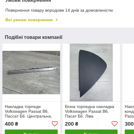
Умови повернення
Повернення товару впродовж 14 днів за домовленістю
Всі умови повернення
Подібні товари компанії
Накладка торпеди
Бічна торпедна накладка
Накл
Volkswagen Passat B6,
Volkswagen Passat B6,
конд
Пассат Б6. Центральна,
Пасат Б6. Ліва.
Pass
3C0858336.
3C1858217B.
3C0
400
200
300
₴
₴