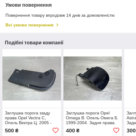
Умови повернення
Повернення товару впродовж 14 днів за домовленістю
Всі умови повернення
Подібні товари компанії
Заглушка порога ззаду
Заглушка порога Opel
Загл
права Opel Vectra C,
Omega B. Опель Омега Б.
Astr
Опель Вектра Ц. 2005 -
1999-2004. Задня права.
Задн
2008. 13178948.
90493776.
500
400
300
₴
₴