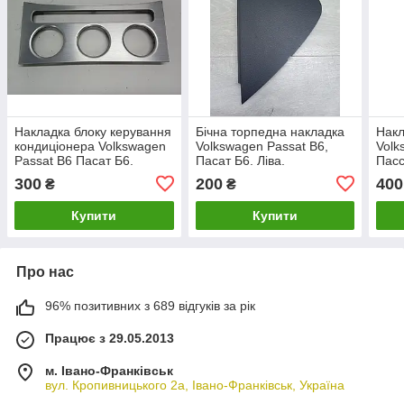
Накладка блоку керування
Бічна торпедна накладка
Накл
кондиціонера Volkswagen
Volkswagen Passat B6,
Volk
Passat B6 Пасат Б6.
Пасат Б6. Ліва.
Пасс
3C0863100.
3C1858217B.
3C0
300
200
400
₴
₴
Купити
Купити
Про нас
96% позитивних з 689 відгуків за рік
Працює з 29.05.2013
м. Івано-Франківськ
вул. Кропивницького 2а, Івано-Франківськ, Україна