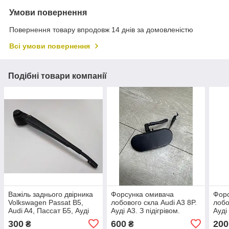
Умови повернення
Повернення товару впродовж 14 днів за домовленістю
Всі умови повернення
Подібні товари компанії
Важіль заднього двірника
Форсунка омивача
Форс
Volkswagen Passat B5,
лобового скла Audi A3 8P.
лобо
Audi A4, Пассат Б5, Ауді
Ауді А3. З підігрівом.
Ауді
А4. 8D9955407.
Права. 8P0955988.
8P0
300
600
200
₴
₴