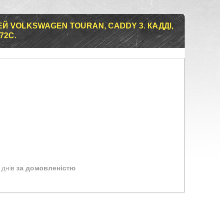
Й VOLKSWAGEN TOURAN, CADDY 3. КАДДІ,
72C.
 днів
за домовленістю