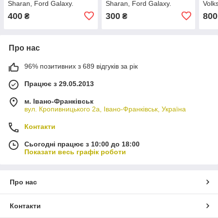
Sharan, Ford Galaxy.
Sharan, Ford Galaxy.
Volk
Правий. 2001 – 2010.
Лівий. 7M195540999.
Gala
400
300
800
₴
₴
7M3955410.
Гала
7M5
Про нас
96% позитивних з 689 відгуків за рік
Працює з 29.05.2013
м. Івано-Франківськ
вул. Кропивницького 2а, Івано-Франківськ, Україна
Контакти
Сьогодні працює з 10:00 до 18:00
Показати весь графік роботи
Про нас
Контакти