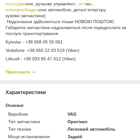
охолодже
ння, рульове управлінн
я, опт
ик
а,
електрообладна
ння автомобіля, деталі інтер'єру,
кузовні запчастини).
Надсилання здійснюється тільки НОВОЮ ПОШТОЮ.
Габаритні запчастини надсилаються після передоплати за
послуги транспортування.
Kyivstar - +38 068 05 55 061
Vodafone- +38 050 22 03 519 (Viber)
Lifecell - +38 093 85 47 012 (Viber)
Приховати
Характеристики
Основні
Виробник
VAG
Тип запчастини
Оригінал
Тип техніки
Легковий автомобіль
Місце встановлення
Задній