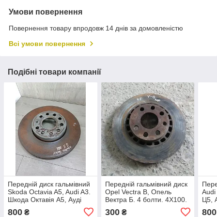
Умови повернення
Повернення товару впродовж 14 днів за домовленістю
Всі умови повернення
Подібні товари компанії
Передній диск гальмівний
Передній гальмівний диск
Пере
Skoda Octavia A5, Audi A3.
Opel Vectra B, Опель
Audi
Шкода Октавія А5, Ауді
Вектра Б. 4 болти. 4Х100.
Ц5, 
А3. 288Х25.
4B0
800
300
800
₴
₴