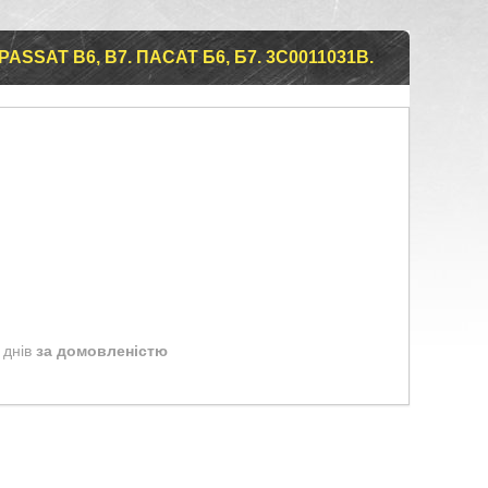
SAT B6, B7. ПАСАТ Б6, Б7. 3C0011031B.
 днів
за домовленістю