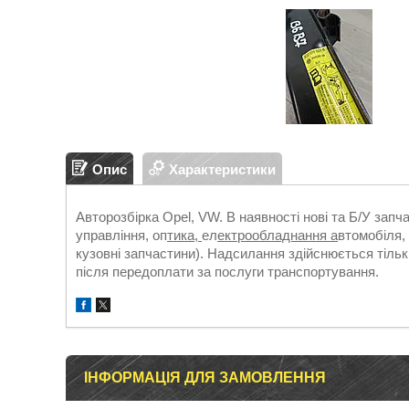
Опис
Характеристики
Авторозбірка Opel, VW. В наявності нові та Б/У запч
управління, оп
тика,
ел
ектрообладнання а
втомобіля, 
кузовні запчастини). Надсилання здійснюється т
після передоплати за послуги транспортування.
ІНФОРМАЦІЯ ДЛЯ ЗАМОВЛЕННЯ