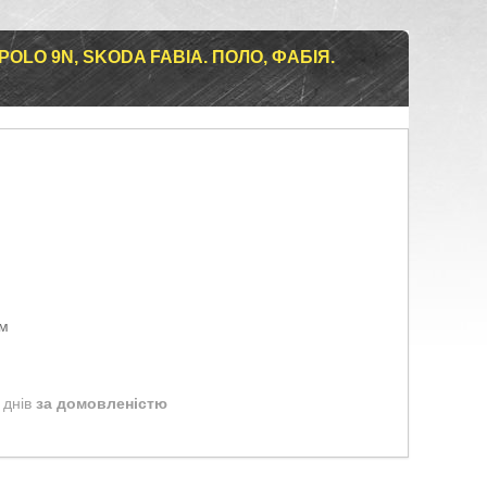
LO 9N, SKODA FABIA. ПОЛО, ФАБІЯ.
ом
 днів
за домовленістю