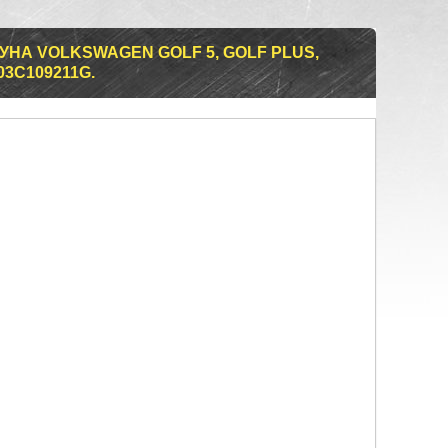
НА VOLKSWAGEN GOLF 5, GOLF PLUS,
 03C109211G.