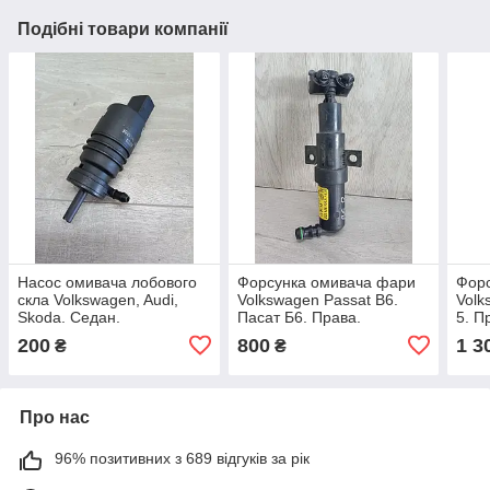
Подібні товари компанії
Насос омивача лобового
Форсунка омивача фари
Фор
скла Volkswagen, Audi,
Volkswagen Passat B6.
Volk
Skoda. Седан.
Пасат Б6. Права.
5. П
3028149.Насос омивача
3C0955104.
200
800
1 3
₴
₴
лобового скла Volkswagen,
Audi, Skoda. Седан. 30
Про нас
96% позитивних з 689 відгуків за рік