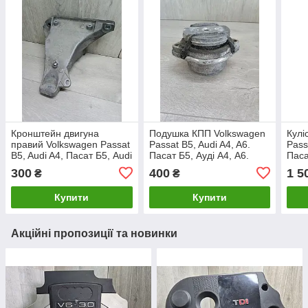
Кронштейн двигуна
Подушка КПП Volkswagen
Кулі
правий Volkswagen Passat
Passat B5, Audi A4, A6.
Pass
B5, Audi A4, Пасат Б5, Audi
Пасат Б5, Ауді А4, А6.
Паса
А4. 1.6I. 8D0199308M.
3618280.
8D07
300
400
1 5
₴
₴
Купити
Купити
Акційні пропозиції та новинки