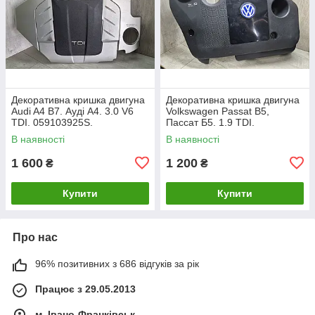
Декоративна кришка двигуна
Декоративна кришка двигуна
Audi A4 B7. Ауді А4. 3.0 V6
Volkswagen Passat B5,
TDI. 059103925S.
Пассат Б5. 1.9 TDI.
038103925AP.
В наявності
В наявності
1 600
1 200
₴
₴
Купити
Купити
Про нас
96% позитивних з 686 відгуків за рік
Працює з 29.05.2013
м. Івано-Франківськ