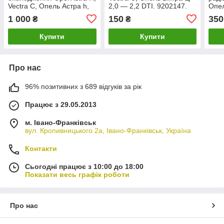
Vectra C, Опель Астра h,
2,0 — 2,2 DTI. 9202147.
Опел
Вектра Ц Z18XE, Z18XEL.
16V.
1 000
150
350
₴
₴
9202151
Купити
Купити
Про нас
96% позитивних з 689 відгуків за рік
Працює з 29.05.2013
м. Івано-Франківськ
вул. Кропивницького 2а, Івано-Франківськ, Україна
Контакти
Сьогодні працює з 10:00 до 18:00
Показати весь графік роботи
Про нас