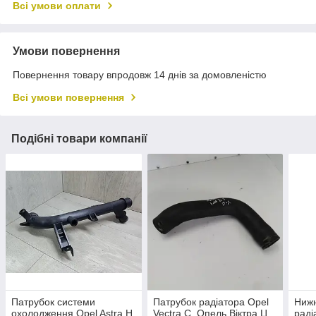
Всі умови оплати
Умови повернення
Повернення товару впродовж 14 днів за домовленістю
Всі умови повернення
Подібні товари компанії
Патрубок системи
Патрубок радіатора Opel
Нижн
охолодження Opel Astra H,
Vectra C, Опель Віктра Ц
раді