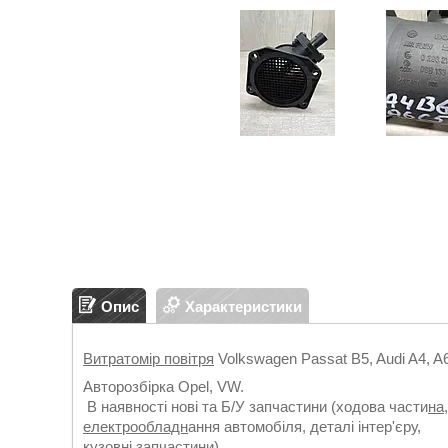
Опис
Характеристики
Витратомір повітря
Volkswagen Passat B5, Audi A4, A6
Авторозбірка Opel, VW.
В наявності нові та Б/У запчастини (ходова части
на
електрообладн
ання автомобіля, деталі інтер'єру,
кузовні запчастини).