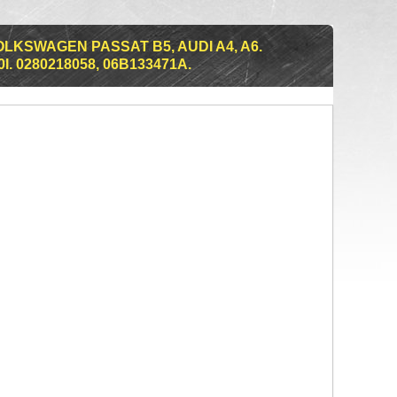
LKSWAGEN PASSAT B5, AUDI A4, A6.
0I. 0280218058, 06B133471A.