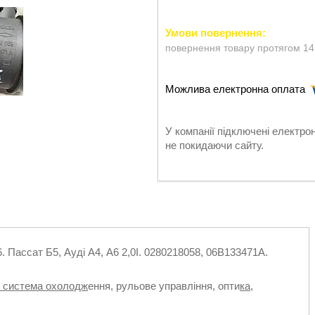
повернення товару протягом 14
У компанії підключені електро
не покидаючи сайту.
. Пассат Б5, Ауді А4, А6 2,0I. 0280218058, 06B133471A.
, система охолодж
ення, рульове управління, опти
ка,