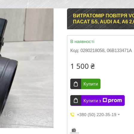
ВИТРАТОМІР ПОВІТРЯ VO
ПАСАТ Б5, AUDI А4, А6 2,
В наявності
Код:
0280218058, 06B133471A
1 500 ₴
Купити
Купити з
+380 (50) 220-35-19