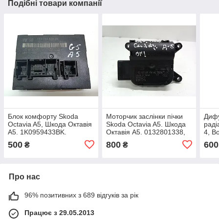
Подібні товари компанії
Блок комфорту Skoda
Моторчик заслінки пічки
Дифу
Octavia A5, Шкода Октавія
Skoda Octavia A5. Шкода
раді
А5. 1K0959433BK.
Октавія А5. 0132801338,
4, B
1K1907511G.
Голь
500
800
600
₴
₴
1J0
Про нас
96% позитивних з 689 відгуків за рік
Працює з 29.05.2013