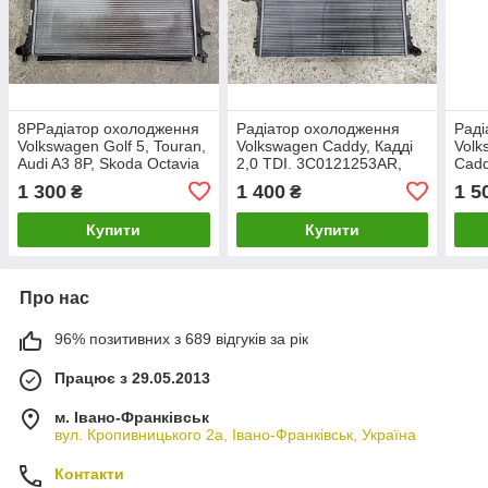
8PРадіатор охолодження
Радіатор охолодження
Раді
Volkswagen Golf 5, Touran,
Volkswagen Caddy, Кадді
Volk
Audi A3 8P, Skoda Octavia
2,0 TDI. 3C0121253AR,
Cadd
A5. 1K0121251CD.
1K0121251BK.
2,0 
1 300
1 400
1 5
₴
₴
Купити
Купити
Про нас
96% позитивних з 689 відгуків за рік
Працює з 29.05.2013
м. Івано-Франківськ
вул. Кропивницького 2а, Івано-Франківськ, Україна
Контакти