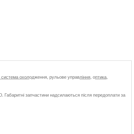
, система охол
одження, рульове управ
ління,
о
птика,
абаритні запчастини надсилаються після передоплати за