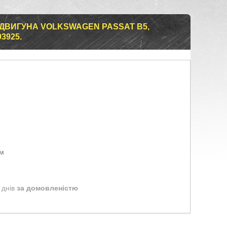
ДВИГУНА VOLKSWAGEN PASSAT B5,
03925.
ом
 днів
за домовленістю