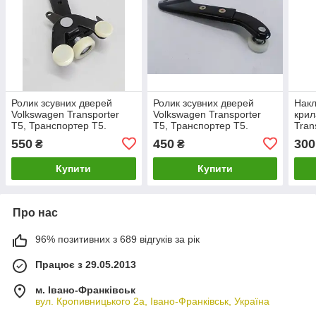
Ролик зсувних дверей
Ролик зсувних дверей
Накл
Volkswagen Transporter
Volkswagen Transporter
крил
T5, Транспортер Т5.
T5, Транспортер Т5.
Tran
Нижній з кронштейном
Верхній. 7H0843436.
Тран
550
450
300
₴
₴
7H0843398.
7H0
Купити
Купити
Про нас
96% позитивних з 689 відгуків за рік
Працює з 29.05.2013
м. Івано-Франківськ
вул. Кропивницького 2а, Івано-Франківськ, Україна