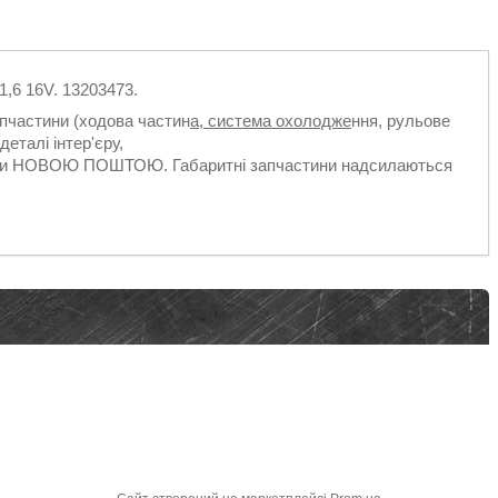
1,6 16V. 13203473.
апчастини (ходова частин
а, система охолодже
ння, рульове
деталі інтер'єру,
ільки НОВОЮ ПОШТОЮ. Габаритні запчастини надсилаються