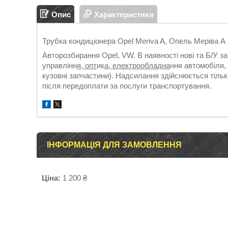
Опис
Характеристики
Трубка кондиціонера Opel Meriva A, Опель Меріва А 
Авторозбирання Opel, VW. В наявності нові та Б/У з
управлінн
я, опт
ик
а, електрообладна
ння автомобіля, 
кузовні запчастини). Надсилання здійснюється т
після передоплати за послуги транспортування.
ІНФОРМАЦІЯ ДЛЯ ЗАМОВЛЕННЯ
Ціна:
1 200 ₴