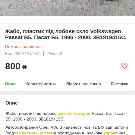
Жабо, пластик під лобове скло Volkswagen
Passat B5, Пасат Б5. 1996 - 2000. 3B1819415C.
Немає в наявності
Код: 3B1819415C
Роздріб
800
₴
Опис
Характеристики
Відгуки про товар
Доставка
Опис
Жабо, пластик під лобове
скло Volkswagen
Passat B5, Пасат
Б5. 1996 - 2000. 3B1819415C.
Авторозбирання Opel, VW. В наявності нові та Б/У запчастини
(ход
ова частина, систем
а охолодження, рульове
управ
ління,