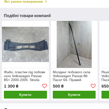
Всі умови повернення
Подібні товари компанії
Жабо, пластик під лобове
Молдинг лобового скла
Реші
скло Volkswagen Passat
Volkswagen Passat B6
Volk
B5+ 2000-2005. Skoda
Пасат Б6. Правий.
Паса
Superb. 3B1819417D.
3C0854328B.
1 300
500
650
₴
₴
Купити
Купити