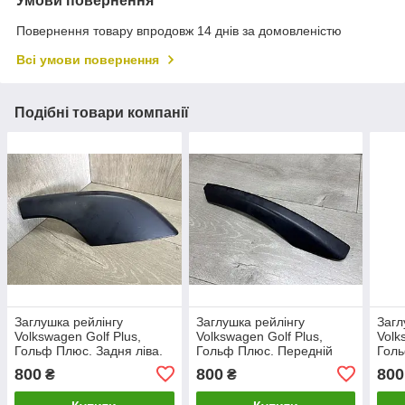
Умови повернення
Повернення товару впродовж 14 днів за домовленістю
Всі умови повернення
Подібні товари компанії
Заглушка рейлінгу
Заглушка рейлінгу
Загл
Volkswagen Golf Plus,
Volkswagen Golf Plus,
Volk
Гольф Плюс. Задня ліва.
Гольф Плюс. Передній
Голь
2006-2010. 5M0860147.
правий. 5M0860146
прав
800
800
800
₴
₴
5M0