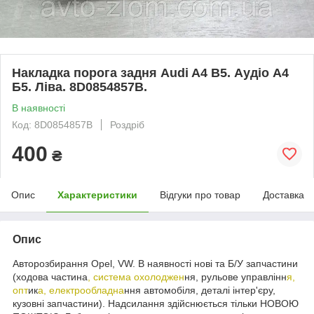
Накладка порога задня Audi A4 B5. Аудіо А4
Б5. Ліва. 8D0854857B.
В наявності
Код: 8D0854857B
Роздріб
400
₴
Опис
Характеристики
Відгуки про товар
Доставка
Опис
Авторозбирання Opel, VW. В наявності нові та Б/У запчастини
(ходова частина
, система охолоджен
ня, рульове управлінн
я,
опт
ик
а, електрообладна
ння автомобіля, деталі інтер'єру,
кузовні запчастини). Надсилання здійснюється тільки НОВОЮ