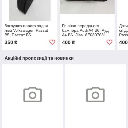
Заглушка порога задня
Решітка переднього
Датч
ліва Volkswagen Passat
бампера Audi A4 B6, Ауді
спід
B5, Пассат Б5.
А4 Б6. Ліва. 8E0807681.
Pass
3B0853897A.
Б5, 
350
400
400
₴
₴
Акційні пропозиції та новинки