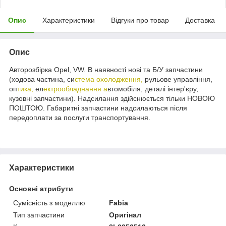
Опис
Характеристики
Відгуки про товар
Доставка
Опис
Авторозбірка Opel, VW. В наявності нові та Б/У запчастини
(ходова частина, си
стема охолодження,
рульове управління,
оп
тика,
ел
ектрообладнання а
втомобіля, деталі інтер'єру,
кузовні запчастини). Надсилання здійснюється тільки НОВОЮ
ПОШТОЮ. Габаритні запчастини надсилаються після
передоплати за послуги транспортування.
Характеристики
Основні атрибути
Сумісність з моделлю
Fabia
Тип запчастини
Оригінал