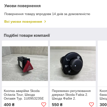
Умови повернення
Повернення товару впродовж 14 днів за домовленістю
Всі умови повернення
Подібні товари компанії
Кнопка аварійки Skoda
Перемикач регулювання
Кноп
Octavia Tour, Шкода
дзеркал Skoda Fabia 2.
бака
Октавія Тур. 1U0953235E
Шкода Фабія 2.
Шкод
5J1959565.
1J0
400
550
300
₴
₴