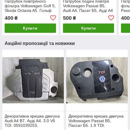
Патрубок повітряного
Патрубок подачі повітря
Патр
фільтра Volkswagen Golf 5,
Volkswagen Passat B5,
філь
Skoda Octavia A5. Гольф
Audi A4, Пасат Б5, Ауді А4
Pass
5, Октавія А5 1.9-2.0TDI.
1,8. 058133358D.
Octa
400
500
400
₴
₴
1K0129618AF.
1K01
Купити
Купити
Акційні пропозиції та новинки
Декоративна кришка двигуна
Декоративна кришка двигуна
Audi A4 B7. Ауді А4. 3.0 V6
Volkswagen Passat B5,
TDI. 059103925S.
Пассат Б5. 1.9 TDI.
038103925AP.