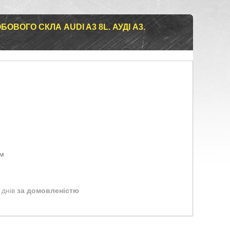
ВОГО СКЛА AUDI A3 8L. АУДІ А3.
ом
 днів
за домовленістю