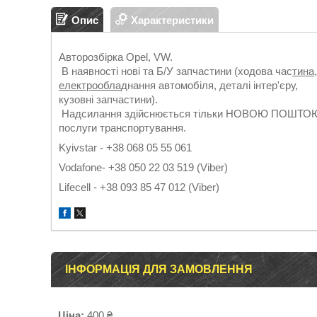
Опис
Характеристики
Авторозбірка Opel, VW.
В наявності нові та Б/У запчастини (ходова час
тина
електрообла
днання автомобіля, деталі інтер'єру,
кузовні запчастини).
Надсилання здійснюється тільки НОВОЮ ПОШТОЮ. Г
послуги транспортування.
Kyivstar - +38 068 05 55 061
Vodafone- +38 050 22 03 519 (Viber)
Lifecell - +38 093 85 47 012 (Viber)
ІНФОРМАЦІЯ ДЛЯ ЗАМОВЛЕННЯ
Ціна:
400 ₴