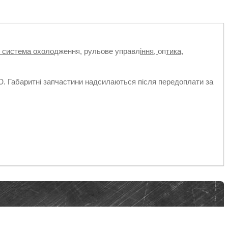
, система охоло
дження, рульове управл
іння,
оп
тика,
абаритні запчастини надсилаються після передоплати за