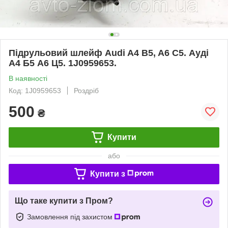
Підрульовий шлейф Audi A4 B5, A6 C5. Ауді
А4 Б5 А6 Ц5. 1J0959653.
В наявності
Код: 1J0959653
Роздріб
500
₴
Купити
або
Купити з
Що таке купити з Пром?
Замовлення під захистом