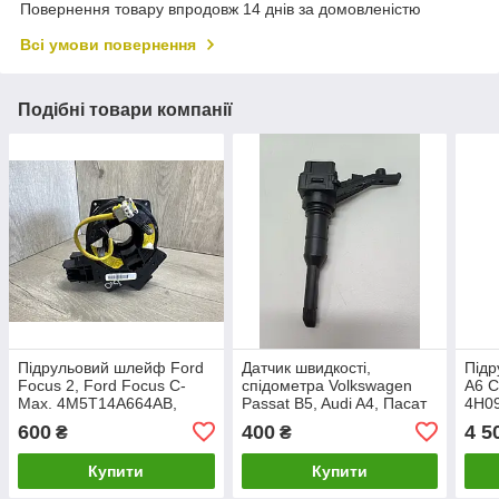
Повернення товару впродовж 14 днів за домовленістю
Всі умови повернення
Подібні товари компанії
Підрульовий шлейф Ford
Датчик швидкості,
Підр
Focus 2, Ford Focus C-
спідометра Volkswagen
A6 C
Max. 4M5T14A664AB,
Passat B5, Audi A4, Пасат
4H0
3M5T14A664AB.
Б5, Ауди А4. .
600
400
4 5
₴
₴
Купити
Купити