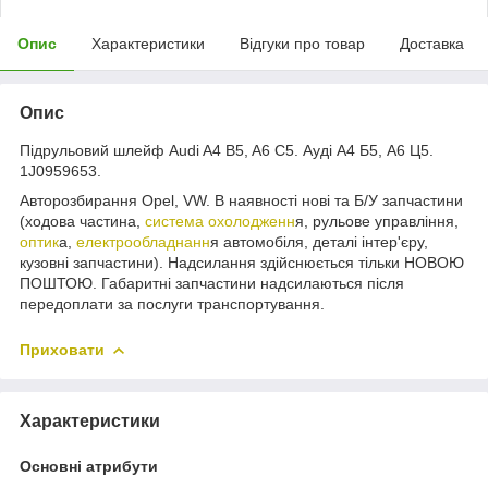
Опис
Характеристики
Відгуки про товар
Доставка
Опис
Підрульовий шлейф Audi A4 B5, A6 C5. Ауді А4 Б5, А6 Ц5.
1J0959653.
Авторозбирання Opel, VW. В наявності нові та Б/У запчастини
(ходова частина,
система охолодженн
я, рульове управління,
оптик
а,
електрообладнанн
я автомобіля, деталі інтер'єру,
кузовні запчастини). Надсилання здійснюється тільки НОВОЮ
ПОШТОЮ. Габаритні запчастини надсилаються після
передоплати за послуги транспортування.
Приховати
Характеристики
Основні атрибути