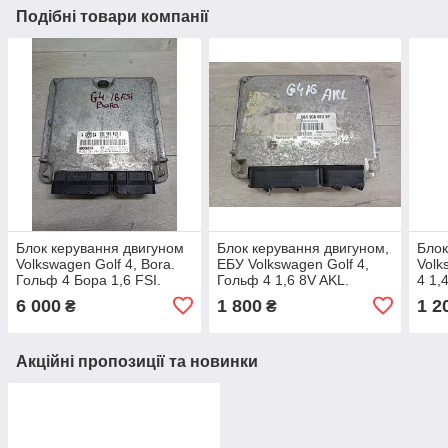
Подібні товари компанії
Блок керування двигуном
Блок керування двигуном,
Блок
Volkswagen Golf 4, Bora.
ЕБУ Volkswagen Golf 4,
Volk
Гольф 4 Бора 1,6 FSI.
Гольф 4 1,6 8V AKL.
4 1,
036906013D.
06A906019BF.
0261
6 000
1 800
1 2
₴
₴
Акційні пропозиції та новинки