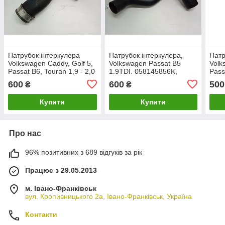
Патрубок інтеркулера
Патрубок інтеркулера,
Патр
Volkswagen Caddy, Golf 5,
Volkswagen Passat B5
Volk
Passat B6, Touran 1,9 - 2,0
1.9TDI. 058145856K,
Pass
TDI. 3C0145832D.
058145856D.
1K01
600
600
500
₴
₴
Купити
Купити
Про нас
96% позитивних з 689 відгуків за рік
Працює з 29.05.2013
м. Івано-Франківськ
вул. Кропивницького 2а, Івано-Франківськ, Україна
Контакти