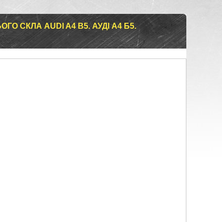
ГО СКЛА AUDI A4 B5. АУДІ А4 Б5.