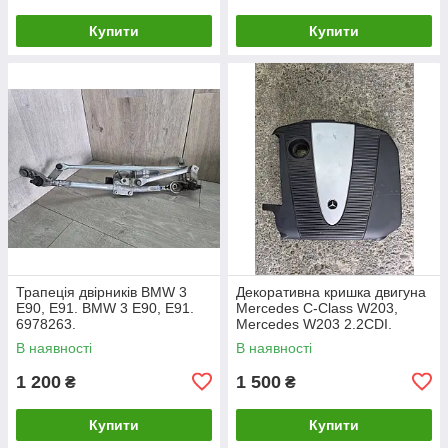
Купити
Купити
Трапеція двірників BMW 3
Декоративна кришка двигуна
E90, E91. BMW 3 Е90, Е91.
Mercedes C-Class W203,
6978263.
Mercedes W203 2.2CDI.
A6460100467.
В наявності
В наявності
1 200
1 500
₴
₴
Купити
Купити