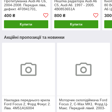
Протитуманка Audi A6 C6,
Решітка радіатора Audi A6
Кноп
2004-2008. Передня ліва,
C5, Audi A6. 1997 - 2005.
80 B
дефект. 4F0941701,
4B0853651A
А6 Ц
3C3X15N225B
400
800
300
₴
₴
Купити
Купити
Акційні пропозиції та новинки
Накладка переднього крила
Моторчик склопідіймача Ford
Ford Focus 2, Форд Фокус 2.
Focus 2, C-Max MK1. Форд Ц-
Ліва. 4M51A16004
Макс. Передній лівий. 2003-
2007. 981405110.