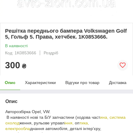
Решітка переднього бампера Volkswagen Golf
5, Гольф 5. Права, хетчбек. 1K0853666.
В наявності
Код: 1K0853666
Роздріб
300
₴
Опис
Характеристики
Відгуки про товар
Доставка
Опис
Авторозбірка Opel, VW.
В наявності нові та Б/У запчастини (ходова част
ина, система
охолод
ження, рульове управл
іння,
оп
тика,
електрообла
днання автомобіля, деталі інтер'єру,