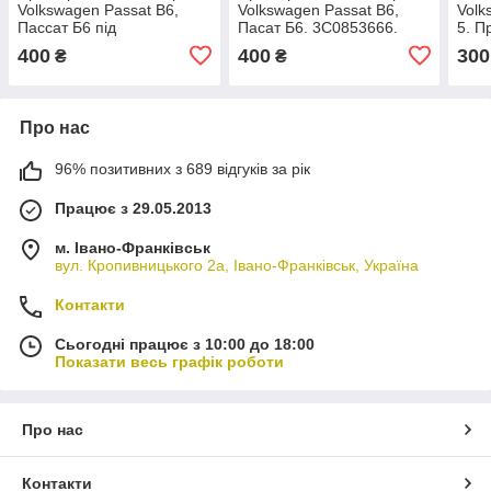
Volkswagen Passat B6,
Volkswagen Passat B6,
Volk
Пассат Б6 під
Пасат Б6. 3C0853666.
5. П
протитуманку.
1K0
400
400
300
₴
₴
3C0853666A.
Про нас
96% позитивних з 689 відгуків за рік
Працює з 29.05.2013
м. Івано-Франківськ
вул. Кропивницького 2а, Івано-Франківськ, Україна
Контакти
Сьогодні працює з 10:00 до 18:00
Показати весь графік роботи
Про нас
Контакти