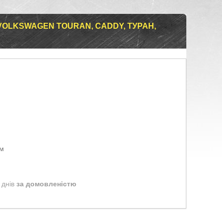
OLKSWAGEN TOURAN, CADDY, ТУРАН,
ом
 днів
за домовленістю