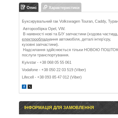
Опис
Характеристики
Буксирувальний гак Volkswagen Touran, Caddy, Туран
Авторозбірка Opel, VW.
В наявності нові та Б/У запчастини (ходова части
на
електрообладн
ання автомобіля, деталі інтер'єру,
кузовні запчастини).
Надсилання здійснюється тільки НОВОЮ ПОШТОЮ. Г
послуги транспортування.
Kyivstar - +38 068 05 55 061
Vodafone - +38 050 22 03 519 (Viber)
Lifecell - +38 093 85 47 012 (Viber)
ІНФОРМАЦІЯ ДЛЯ ЗАМОВЛЕННЯ