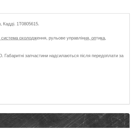
, Кадді. 1T0805615.
, система охолодж
ення, рульове управлін
ня, оп
ти
ка,
абаритні запчастини надсилаються після передоплати за