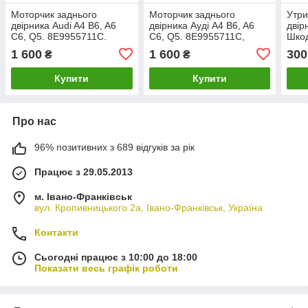
Моторчик заднього
Моторчик заднього
Утри
двірника Audi A4 B6, A6
двірника Ауді A4 B6, A6
двір
C6, Q5. 8E9955711C.
C6, Q5. 8E9955711C,
Шкод
4F9955711.
6Y1
1 600
1 600
300
₴
₴
Купити
Купити
Про нас
96% позитивних з 689 відгуків за рік
Працює з 29.05.2013
м. Івано-Франківськ
вул. Кропивницького 2а, Івано-Франківськ, Україна
Контакти
Сьогодні працює з 10:00 до 18:00
Показати весь графік роботи